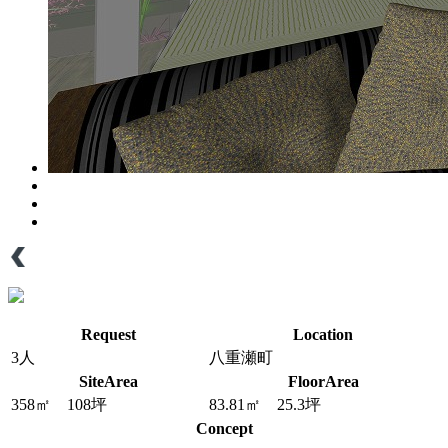
Request
Location
3人
八重瀬町
SiteArea
FloorArea
358㎡ 108坪
83.81㎡ 25.3坪
Concept